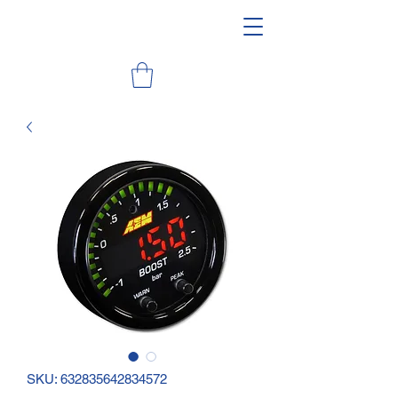
SKU: 632835642834572