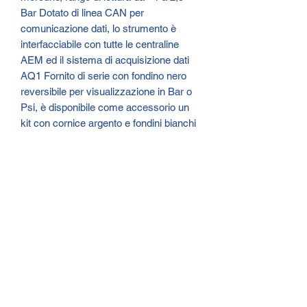
Bar Dotato di linea CAN per
comunicazione dati, lo strumento è
interfacciabile con tutte le centraline
AEM ed il sistema di acquisizione dati
AQ1 Fornito di serie con fondino nero
reversibile per visualizzazione in Bar o
Psi, è disponibile come accessorio un
kit con cornice argento e fondini bianchi
INFORMAZIONI SUL
PRODOTTO
Sono un dettaglio sul prodotto. Sono un
RESTITUZIONE E
luogo ideale dove aggiungere ulteriori
dettagli sul tuo prodotto come, ad
RIMBORSO
esempio, dimensione, materiale,
istruzioni per la cura e la pulizia. Questo
Sono una politica di restituzione e
è anche uno spazio ideale dove parlare
INFORMAZIONI DI
rimborso. Sono un luogo ideale dove far